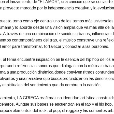
con el lanzamiento de “EL AMOR”, una canción que se convierte 
n proyecto marcado por la independencia creativa y la evolución
uesta toma como eje central uno de los temas más universales 
umana y lo aborda desde una visión amplia que va más allá de la
. A través de una combinación de sonidos urbanos, influencias d
mentos contemporáneos del trap, el músico construye una reflexi
 amor para transformar, fortalecer y conectar a las personas.
 el tema encuentra inspiración en la esencia del hip hop de los 
rporando referencias sonoras que dialogan con la música urbana
rma a una producción dinámica donde conviven ritmos contunden
lventes y una narrativa que busca profundizar en las dimension
 espirituales del sentimiento que da nombre a la canción.
amiento, LA GRIEGA reafirma una identidad artística construida
géneros. Aunque sus bases se encuentran en el rap y el hip hop,
orpora elementos del rock, el pop, el reggae y las corrientes ur