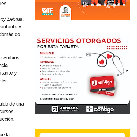
les.
Sexy Zebras,
cantante y
además de
e cambios
ncia
ntante y
 la
paldo de una
ecursos
ucción.
ue la