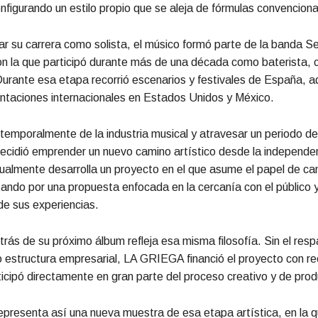
figurando un estilo propio que se aleja de fórmulas convenciona
iar su carrera como solista, el músico formó parte de la banda 
n la que participó durante más de una década como baterista, 
Durante esa etapa recorrió escenarios y festivales de España, 
entaciones internacionales en Estados Unidos y México.
 temporalmente de la industria musical y atravesar un periodo d
ecidió emprender un nuevo camino artístico desde la independe
ualmente desarrolla un proyecto en el que asume el papel de ca
ando por una propuesta enfocada en la cercanía con el público y
de sus experiencias.
etrás de su próximo álbum refleja esa misma filosofía. Sin el res
o estructura empresarial, LA GRIEGA financió el proyecto con r
ticipó directamente en gran parte del proceso creativo y de prod
resenta así una nueva muestra de esa etapa artística, en la q