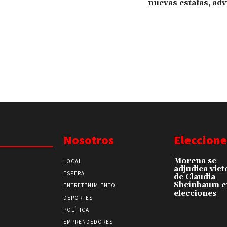
nuevas estafas, ad
Nosotros
Eleccione
Morena se
LOCAL
adjudica vict
ESFERA
de Claudia
Sheinbaum e
ENTRETENIMIENTO
elecciones
DEPORTES
POLÍTICA
EMPRENDEDORES