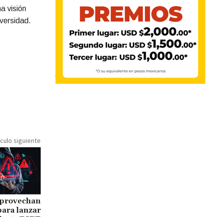
a visión
dversidad.
ículo siguiente
aprovechan
para lanzar