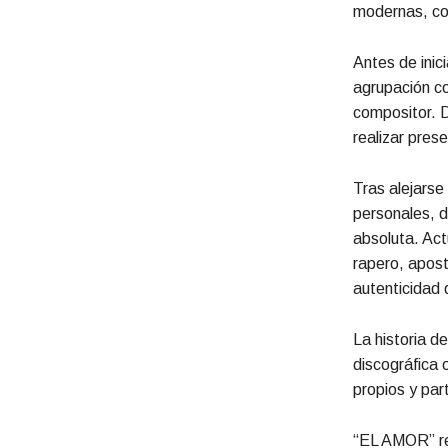
modernas, con
Antes de inic
agrupación co
compositor. 
realizar pres
Tras alejarse
personales, d
absoluta. Act
rapero, apost
autenticidad 
La historia d
discográfica 
propios y par
“EL AMOR” rep