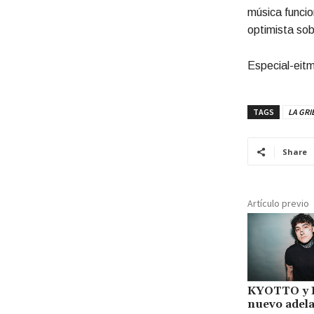
música funcio
optimista sob
Especial-eit
TAGS
LA GRI
Share
Artículo previo
KYOTTO y Bl
nuevo adel