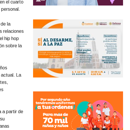
en el cuarto
 personal.
de la
s relaciones
el hip hop
ón sobre la
años
 actual. La
tes,
es
 a partir de
 su
banas