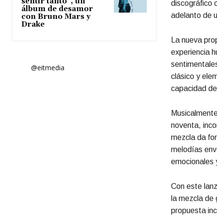
sentir tanto”, un
discográfico 
álbum de desamor
adelanto de u
con Bruno Mars y
Drake
La nueva prop
experiencia h
sentimentales
@eitmedia
clásico y ele
capacidad del
Musicalmente,
noventa, inco
mezcla da fo
melodías envo
emocionales y
Con este lanz
la mezcla de 
propuesta inc