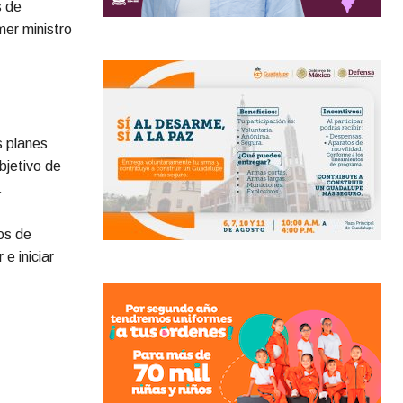
s de
mer ministro
s planes
bjetivo de
.
os de
e iniciar