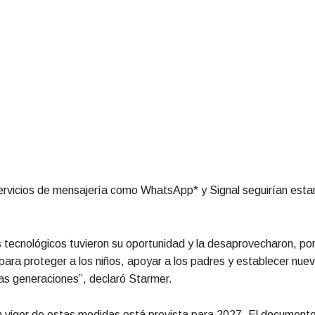
ervicios de mensajería como WhatsApp* y Signal seguirían est
 tecnológicos tuvieron su oportunidad y la desaprovecharon, po
para proteger a los niños, apoyar a los padres y establecer nu
ras generaciones”, declaró Starmer.
n vigor de estas medidas está prevista para 2027. El document