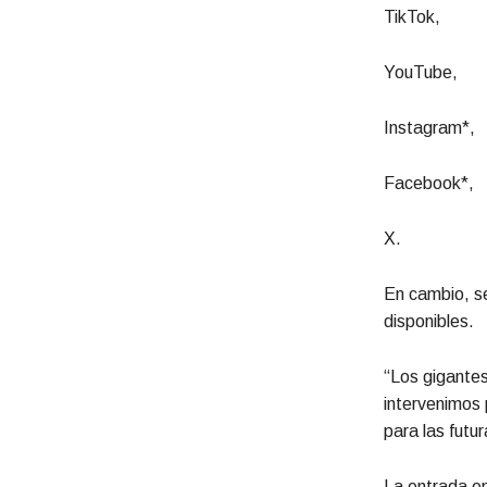
TikTok,
YouTube,
Instagram*,
Facebook*,
X.
En cambio, s
disponibles.
“Los gigantes
intervenimos 
para las futu
La entrada e