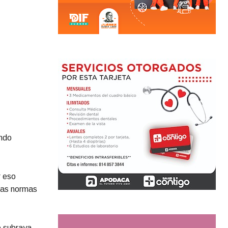
ando
r eso
evas normas
o subraya