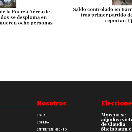
Saldo controlado en Bar
 de la Fuerza Aérea de
tras primer partido d
idos se desploma en
reportan 1
 mueren ocho personas
Nosotros
Eleccione
Morena se
LOCAL
adjudica vict
ESFERA
de Claudia
Sheinbaum e
ENTRETENIMIENTO