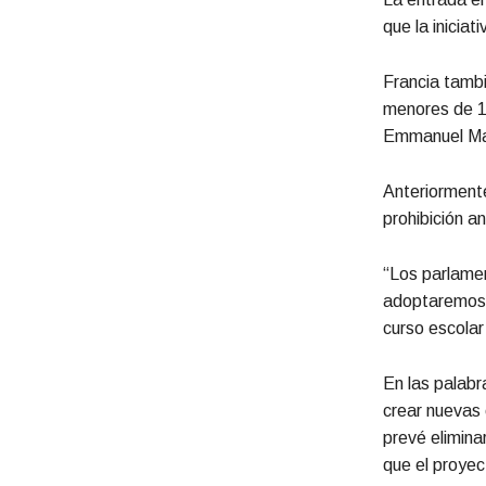
que la inicia
Francia tambi
menores de 15
Emmanuel Mac
Anteriormente
prohibición a
“Los parlamen
adoptaremos l
curso escolar
En las palabr
crear nuevas 
prevé elimina
que el proyec