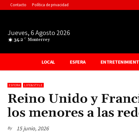
Contacto
Política de privacidad
Jueves, 6 Agosto 2026
34.2
C
Monterrey
LOCAL
ESFERA
ENTRETENIMIEN
ESFERA
LIFE&STYLE
Reino Unido y Franci
los menores a las red
15 junio, 2026
By