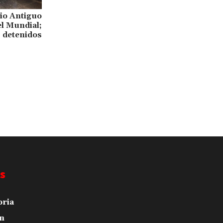
rio Antiguo
el Mundial;
3 detenidos
s
oria
n