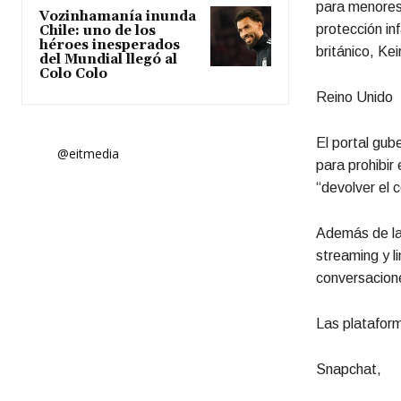
para menores
Vozinhamanía inunda
protección in
Chile: uno de los
héroes inesperados
británico, Ke
del Mundial llegó al
Colo Colo
Reino Unido
El portal gu
@eitmedia
para prohibir
“devolver el c
Además de la 
streaming y l
conversacion
Las platafor
Snapchat,