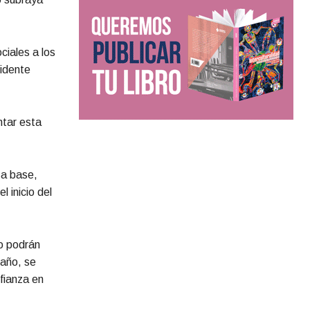
ciales a los
sidente
ntar esta
sa base,
 inicio del
o podrán
 año, se
nfianza en