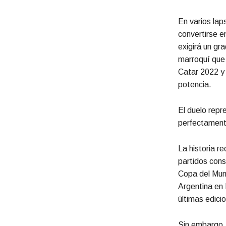
En varios lap
convertirse e
exigirá un gr
marroquí que 
Catar 2022 y
potencia.
El duelo repr
perfectamente
La historia r
partidos cons
Copa del Mund
Argentina en 
últimas edici
Sin embargo, 