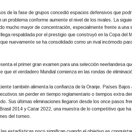
sos de la fase de grupos concedió espacios defensivos que podr
n un problema conforme aumente el nivel de los rivales. La sigui
ado mucho mayor de concentración, especialmente frente a una 
llega respaldada por el prestigio que construyó en la Copa del
 que nuevamente se ha consolidado como un rival incómodo para
esenta el primer gran examen para una selección neerlandesa q
 que el verdadero Mundial comienza en las rondas de eliminació
eciente también alimenta la confianza de la Oranje. Países Bajo
ecutivos sin perder en tiempo reglamentario o tiempos extra den
o. Sus últimas eliminaciones llegaron desde los once pasos fre
Brasil 2014 y Catar 2022, una muestra de lo competitivo que ha 
ones del torneo.
las estadísticas poco significan cuando el objetivo es conquistar