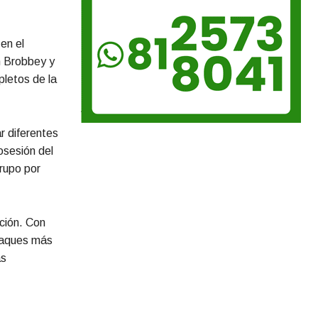
 en el
n Brobbey y
pletos de la
r diferentes
osesión del
grupo por
cción. Con
ataques más
as