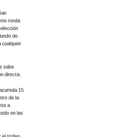
ían
ente ronda
selección
 Mundo de
 cualquier
ue sabe
n directa.
s acumula 15
tro de la
nte a
sido en las
 el trofeo.