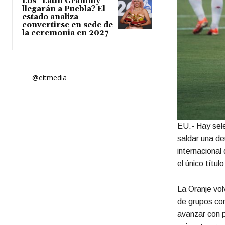
Los “Latin Grammy”
llegarán a Puebla? El
estado analiza
convertirse en sede de
la ceremonia en 2027
@eitmedia
EU.- Hay sel
saldar una de
internacional
el único títul
La Oranje vol
de grupos com
avanzar con p