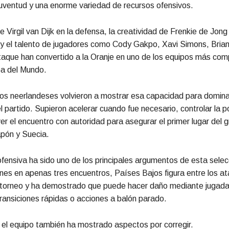
juventud y una enorme variedad de recursos ofensivos.
e Virgil van Dijk en la defensa, la creatividad de Frenkie de Jong
 el talento de jugadores como Cody Gakpo, Xavi Simons, Bria
ataque han convertido a la Oranje en uno de los equipos más com
a del Mundo.
os neerlandeses volvieron a mostrar esa capacidad para domina
partido. Supieron acelerar cuando fue necesario, controlar la p
ver el encuentro con autoridad para asegurar el primer lugar del 
apón y Suecia.
ofensiva ha sido uno de los principales argumentos de esta sele
nes en apenas tres encuentros, Países Bajos figura entre los 
l torneo y ha demostrado que puede hacer daño mediante jugad
ransiciones rápidas o acciones a balón parado.
el equipo también ha mostrado aspectos por corregir.