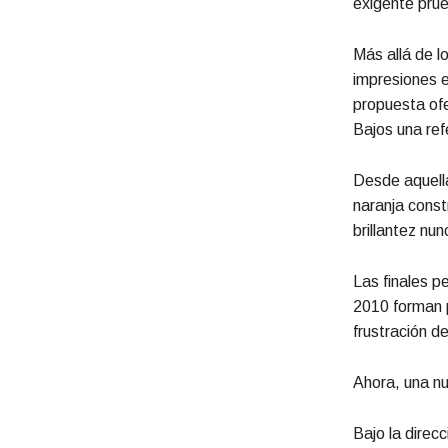
exigente prue
Más allá de l
impresiones e
propuesta ofe
Bajos una ref
Desde aquella
naranja const
brillantez nu
Las finales p
2010 forman p
frustración d
Ahora, una nu
Bajo la direc