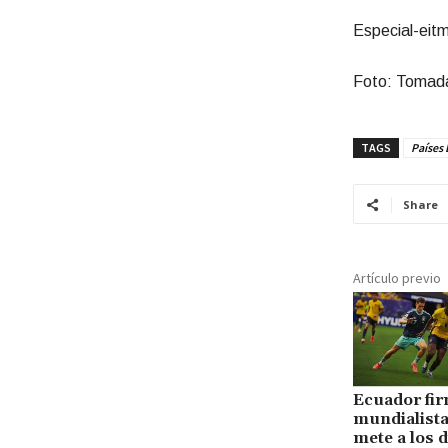
Especial-eit
Foto: Tomada
TAGS
Países 
Share
Artículo previo
Ecuador fi
mundialista
mete a los d