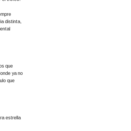
iempre
a distinta,
ental
tos que
donde ya no
tulo que
ra estrella