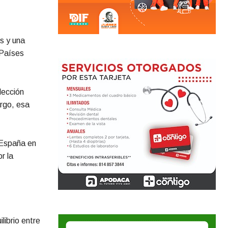
s y una
 Países
lección
rgo, esa
 España en
r la
librio entre