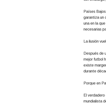
Países Bajos 
garantiza un 
una en la que
necesarias par
La ilusión vu
Después de un
mejor futbol 
existe margen
durante déca
Porque en Paí
El verdadero d
mundialista de