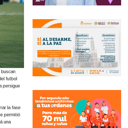
, buscan
el futbol
a persigue
rar la fase
e permitió
rá una