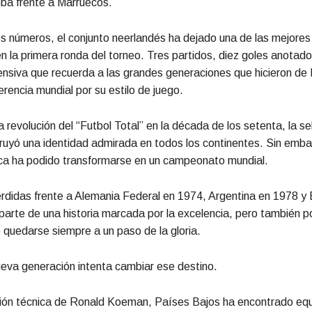
ba frente a Marruecos.
os números, el conjunto neerlandés ha dejado una de las mejores
n la primera ronda del torneo. Tres partidos, diez goles anotado
nsiva que recuerda a las grandes generaciones que hicieron de
erencia mundial por su estilo de juego.
 revolución del “Futbol Total” en la década de los setenta, la se
ruyó una identidad admirada en todos los continentes. Sin emba
nca ha podido transformarse en un campeonato mundial.
erdidas frente a Alemania Federal en 1974, Argentina en 1978 y
arte de una historia marcada por la excelencia, pero también po
e quedarse siempre a un paso de la gloria.
eva generación intenta cambiar ese destino.
ción técnica de Ronald Koeman, Países Bajos ha encontrado equi