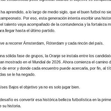
ha aprendido, a lo largo de medio siglo, que el buen futbol no s
campeonato. Por eso, esta generación intenta escribir una histori
 el talento vaya acompañado de la contundencia y la fortaleza m
a llegar hasta el último partido.
elve a recorrer Ámsterdam, Róterdam y cada rincón del país.
a sólida fase de grupos, la Oranje se instala entre los candida
han mostrado en el Mundial de 2026. Ahora comienza el camino 
 de error y donde cada encuentro puede acercarla, por fin, al tí
das se le ha negado.
ses Bajos el objetivo ya no es solo jugar bien.
esafío es convertir esa histórica belleza futbolística en la prime
 su historia.